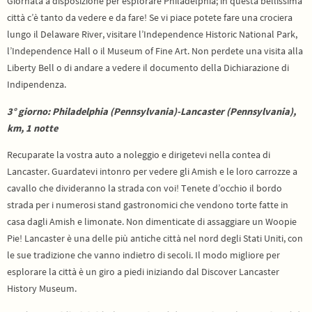
Giornata a disposizione per esplorare Philadelphia; in questa bellissima
città c’è tanto da vedere e da fare! Se vi piace potete fare una crociera
lungo il Delaware River, visitare l’Independence Historic National Park,
l’Independence Hall o il Museum of Fine Art. Non perdete una visita alla
Liberty Bell o di andare a vedere il documento della Dichiarazione di
Indipendenza.
3° giorno: Philadelphia (Pennsylvania)-Lancaster (Pennsylvania),
km, 1 notte
Recuparate la vostra auto a noleggio e dirigetevi nella contea di
Lancaster. Guardatevi intonro per vedere gli Amish e le loro carrozze a
cavallo che divideranno la strada con voi! Tenete d’occhio il bordo
strada per i numerosi stand gastronomici che vendono torte fatte in
casa dagli Amish e limonate. Non dimenticate di assaggiare un Woopie
Pie! Lancaster è una delle più antiche città nel nord degli Stati Uniti, con
le sue tradizione che vanno indietro di secoli. Il modo migliore per
esplorare la città è un giro a piedi iniziando dal Discover Lancaster
History Museum.