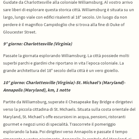
Guidate da Charlottesville alla coloniale Williamsburg. Al vostro arrivo
sare liberi di esplorare questa storica città. Williamsburg è situata su un
largo, lungo viale con edifici risalenti al 18° secolo. Un luogo da non
perdere è il magnifico Campidoglio che si trova alla fine di Duke of
Gloucester Street.
9° giorno: Charlottesville (Virginia)
Passate la giornata esplorando Williamsburg. La città possiede molti
superbi parchi e giardini che riportano in vita l’epoca coloniale. La
grande architettura del 18° secolo della città è un vero gioiello.
10° giorno: Charlottesville (Virginia)-St. Michael’s (Maryland)-
Annapolis (Maryland), km, 1 notte
Partite da Williamsburg, superate il Chesapeake Bay Bridge e dirigetevi
verso la piccola cittadina di St. Michaels. Situata sulla costa orientale del
Maryland, St. Michael’s offe escursioni in acqua, pensioni, ristoranti
gourmet e negozi unici di specialità. Trascorrete il pomeriggio
esplorando la baia. Poi dirigitevi verso Annapolis e passate il tempo