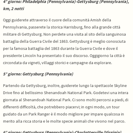
4° giorno: Philadelphia (Pennsylvania)-Gettysburg (Pennsylvania),
km, 2 notti
Oggi guiderete attraverso il cuore della comunità Amish della
Pennsylvania, passerete la storica Harrisburg, fino alla grande città
militare di Gettysburg. Non perdete una visita al sito della sanguinosa
battaglia della Guerra Civile del 1863. Gettysburg è meglio conosciuta
per la famosa battaglia del 1863 durante la Guerra Civile e dove i
l
presidente Lincoln ha presentato il suo discorso
. Oggigiorno la città è
circondata da vigneti, villaggi storici e campagne da esplorare.
5° giorno: Gettysburg (Pennsylvania)
Partendo da Gettysburg, inoltre, guiderete lungo la spettacole Skyline
Drive fino al bellissimo Shenandoah National Park. Godetevi una intera
giornata al Shenandoah National Park. Ci sono molti percorsi a piedi, di
differenti difficoltà, che potrebbero piacervi; in ogni modo, un tour
guidato da un Park Ranger è il modo migliore per impare qualcosa in
merito alla ricca storia e le molte specie animali che vivono nel parco.
6° giorno: Gettysburg (Pennsylvania)-Charlottesville (Virginia),